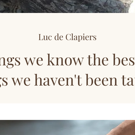
Luc de Clapiers
ngs we know the bes
s we haven't been t