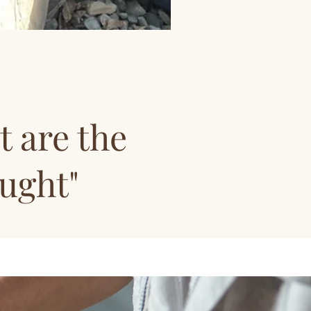
t are the
aught"